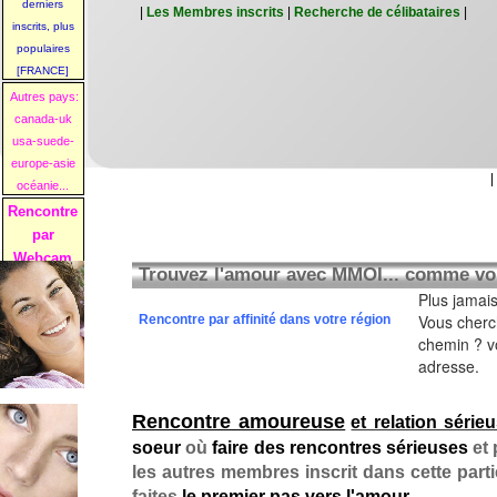
derniers
|
Les Membres inscrits
|
Recherche de célibataires
|
inscrits, plus
populaires
[FRANCE]
Autres pays:
canada-uk
usa-suede-
europe-asie
|
océanie...
Rencontre
par
Webcam
Trouvez l'amour avec MMOI... comme vou
Plus jamais
Vous cherc
Rencontre par affinité dans votre région
chemin ? v
adresse.
Rencont
re amoureuse
et relation série
soeur
où
faire des rencontres sérieuses
et 
les autres membres inscrit dans cette part
faites
le premier pas vers l'amour
....