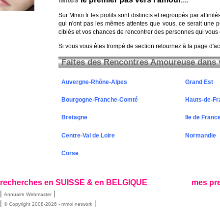
Sur Mmoi.fr les profils sont distincts et regroupés par affinit
qui n'ont pas les mêmes attentes que vous, ce serait une p
ciblés et vos chances de rencontrer des personnes qui vou
Si vous vous êtes trompé de section retournez à la page d'acc
Faites des Rencontres Amoureuse dans 
Auvergne-Rhône-Alpes
Grand Est
Bourgogne-Franche-Comté
Hauts-de-Fr
Bretagne
Ile de Franc
Centre-Val de Loire
Normandie
Corse
recherches en SUISSE & en BELGIQUE
mes pr
|
|
Annuaire Webmaster
|
|
© Copyright 2008-2026 - mmoi network