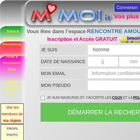
Connexion
Vos plus
RENCONTRE AMO
Vous êtes dans l'espace
Tchat &
rencontres
Inscription et Accés GRATUIT
Amoureuse
JE SUIS
Tchat &
DATE DE NAISSANCE
rencontres
Sexy
MON EMAIL
Tchat &
MON PSEUDO
rencontres
Gay
JE SUIS MAJEUR(E) ET J'ACCEPTE LES
CGUV
ET LA
POL
Voir les
DÉMARRER LA RECHE
membres de
ma région
PROFIL
PHOTO